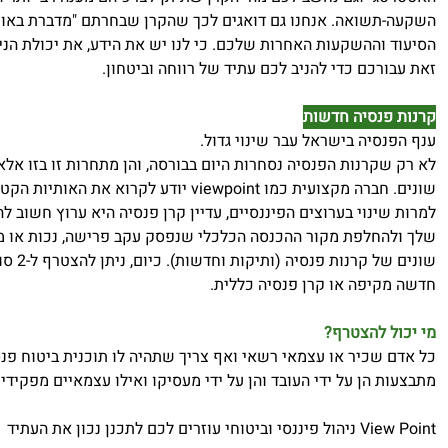
השקעה-תשואה. אנחנו גם דואגים לכך שהקרן שבחרתם "מדברת באות
הסיעוד וההשקעות האחרות שלכם. כי לנו יש את הידע, את יכולת הנ
זאת עבורכם כדי להניב לכם עתיד של רווחה וביטחון.
קרנות פנסיה חדשות
ענף הפנסיה בישראל עבר שינוי גדול.
לא רק שקרנות הפנסיה נסחרות היום בבורסה, והן מתחרות זו בזו אל
שונים. חברה מקצועית כמו viewpoint יודע לקרו
למרות שינוי בערוצים הפיננסיים, עדיין קרן פנסיה היא ערוץ חשו
שלך ולהחלפת מקור ההכנסה הכלכלי שנפסק עקב פרישה, נכות או מו
שונים ש
חדשה מקיפה או קרן פנסיה כללית.
מי יכול להצטרף?
כל אדם שכיר או עצמאי רשאי ואף צריך שתהיה לו תוכנית ביטוח פנס
מתבצעות הן על ידי העובד והן על ידי מעסיקו ואילו עצמאיים מפקידי
View Point ניהול פיננסי וביטוחי עוזרים לכם לתכנן נכון את העתיד