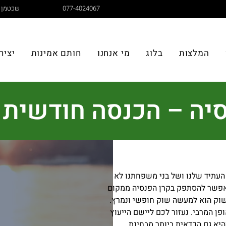
077-4024067
שכטמן 10, חדרה
המלצות
בלוג
מי אנחנו
חותם אמינות
יציר
סיה – הכנסה חודשית 
העתיד שלנו ושל בני משפחתנו לא
 אפשר להסתפק בקרן הפנסיה ממקום
השוק הוא למעשה שוק חופשי ונמרץ.
תך באופן המרבי. נעזור לכם ליישם הייעוץ
היא גם הכדאית ביותר מבחינת