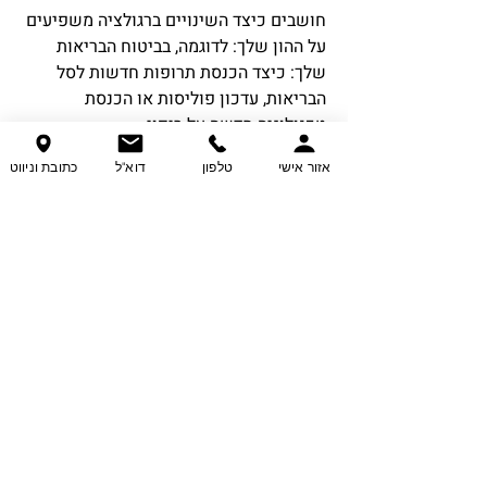
חושבים כיצד השינויים ברגולציה משפיעים
על ההון שלך: לדוגמה, בביטוח הבריאות
שלך: כיצד הכנסת תרופות חדשות לסל
הבריאות, עדכון פוליסות או הכנסת
טכנולוגיה חדשה על ריפוי.
אזור אישי
טלפון
דוא"ל
כתובת וניווט
מתאימים את התנאים שלך לשינויים בחיים
שלך
דואגים לך בכל מה שקשור לכסף שלך