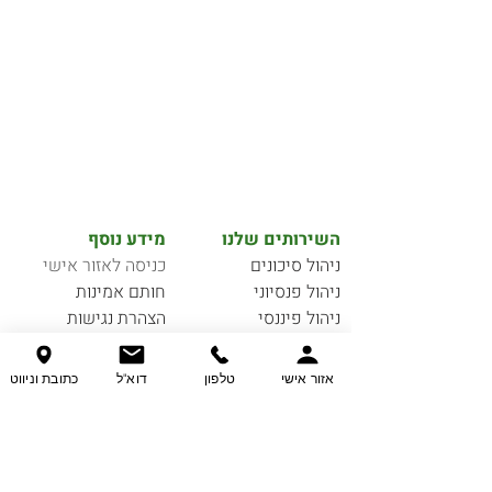
השירותים שלנו
מידע נוסף
ניהול סיכונים
כניסה לאזור אישי
ניהול פנסיוני
חותם אמינות
ניהול פיננסי
הצהרת נגישות
יצירת קשר
אזור אישי
טלפון
דוא"ל
כתובת וניווט
תנאי שימוש והבהרה
View Point -ניהול פיננסים וביטוח, הינו תאגיד
ביטוח בעל רישיון סוכן ביטוח פנסיוני (ויו פוינט
ניהול פיננסים וביטוח סוכנות לביטוח פנסיוני